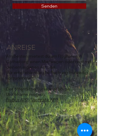
Senden
ANREISE
Am Besten mietest du am Flughafen in
Götheborg einen Mietwagen oder reist mit
deinem eigenen Auto an.
Wir empfehlen dir, die Buchung frühzeitig
vorzunehmen.
Der öffentliche Verkehr ist ab/bis
Ulricehamn möglich.
FlixBus APP
/
Västtrafik APP